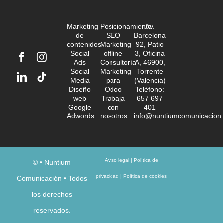
Marketing
Posicionamiento
Av.
de
SEO
Barcelona
contenidos
Marketing
92, Patio
Social
offline
3, Oficina
Ads
Consultoría
A, 46900,
Social
Marketing
Torrente
Media
para
(Valencia)
Diseño
Odoo
Teléfono:
web
Trabaja
657 697
Google
con
401
Adwords
nosotros
info@nuntiumcomunicacion
Aviso legal
|
Política de
©
• Nuntium
privacidad
|
Política de cookies
Comunicación • Todos
los derechos
reservados.