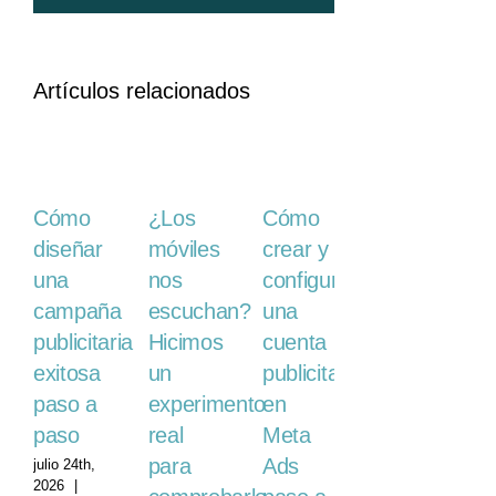
Artículos relacionados
¿Los
Cómo
Cómo
5
móviles
diseñar
crear y
formatos
nos
una
configurar
de
escuchan?
campaña
una
publicidad
Hicimos
publicitaria
cuenta
digital
un
exitosa
publicitaria
mayo
14th, 2026
experimento
paso a
en
|
Sin
real
paso
Meta
comentarios
para
Ads
julio 24th,
2026
|