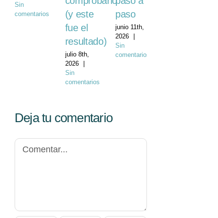
comprobarlo
paso a
Sin
(y este
paso
comentarios
fue el
junio 11th,
2026
|
resultado)
Sin
julio 8th,
comentarios
2026
|
Sin
comentarios
Deja tu comentario
Comentar