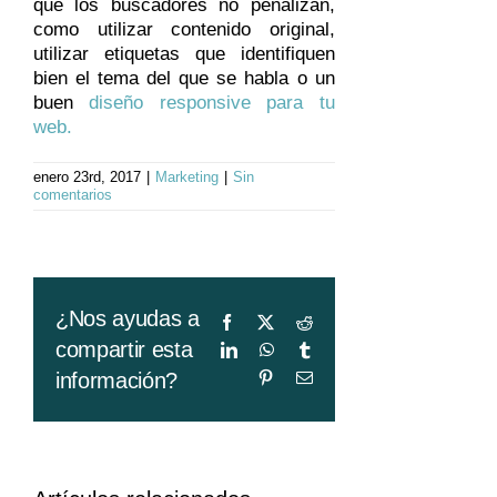
que los buscadores no penalizan,
como utilizar contenido original,
utilizar etiquetas que identifiquen
bien el tema del que se habla o un
buen
diseño responsive para tu
web.
enero 23rd, 2017
|
Marketing
|
Sin
comentarios
¿Nos ayudas a
Facebook
X
Reddit
compartir esta
LinkedIn
WhatsApp
Tumblr
Pinterest
Correo
información?
electrónico