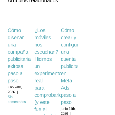
Artículos relacionados
¿Los
Cómo
Cómo
5
móviles
diseñar
crear y
formatos
nos
una
configurar
de
escuchan?
campaña
una
publicidad
Hicimos
publicitaria
cuenta
digital
un
exitosa
publicitaria
mayo
14th, 2026
experimento
paso a
en
|
Sin
real
paso
Meta
comentarios
para
Ads
julio 24th,
2026
|
comprobarlo
paso a
Sin
(y este
paso
comentarios
fue el
junio 11th,
2026
|