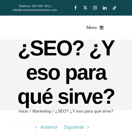
Skip
Teléfono
:
657 697 401
|
to
info@nuntiumcomunicacion.com
content
Menu
¿SEO? ¿Y
Sobre Nuntium
Kit Digital
eso para
Servicios
Clientes
Blog
qué sirve?
Descargas
Contacto
Inicio
Marketing
¿SEO? ¿Y eso para qué sirve?
Anterior
Siguiente