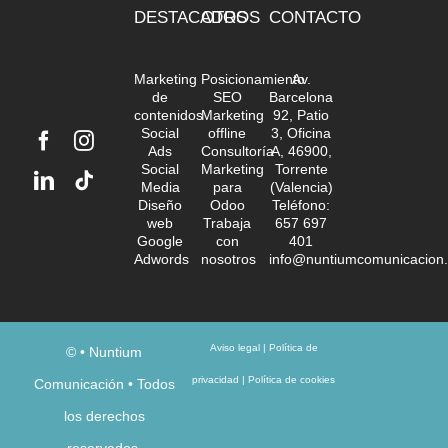
DESTACADOS
OTROS
CONTACTO
Marketing
Posicionamiento
Av.
de
SEO
Barcelona
contenidos
Marketing
92, Patio
Social
offline
3, Oficina
Ads
Consultoría
A, 46900,
Social
Marketing
Torrente
Media
para
(Valencia)
Diseño
Odoo
Teléfono:
web
Trabaja
657 697
Google
con
401
Adwords
nosotros
info@nuntiumcomunicacion
Aviso legal
|
Política de
©
• Nuntium
privacidad
|
Política de cookies
Comunicación • Todos
los derechos
reservados.