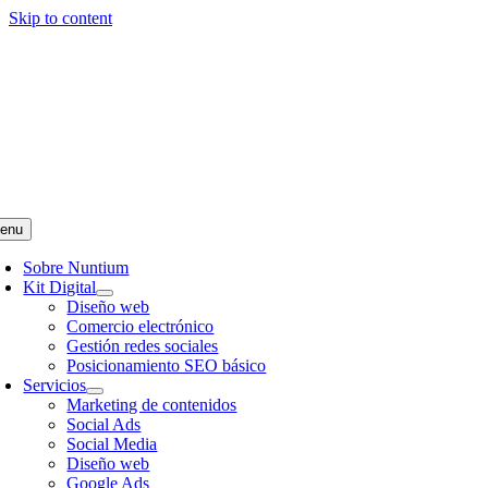
Skip to content
léfono:
657 697 401
|
info@nuntiumcomunicacion.com
enu
Sobre Nuntium
Kit Digital
Diseño web
Comercio electrónico
Gestión redes sociales
Posicionamiento SEO básico
Servicios
Marketing de contenidos
Social Ads
Social Media
Diseño web
Google Ads