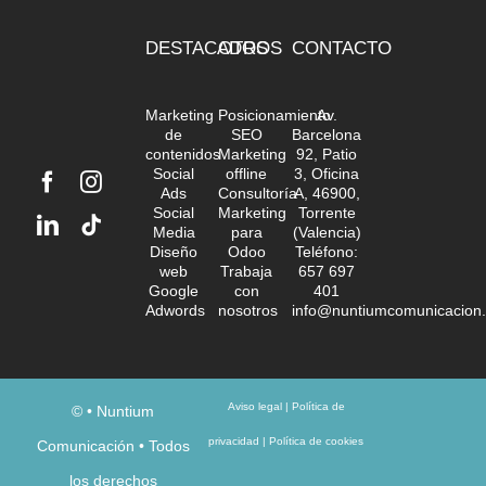
DESTACADOS
OTROS
CONTACTO
Marketing
Posicionamiento
Av.
de
SEO
Barcelona
contenidos
Marketing
92, Patio
Social
offline
3, Oficina
Ads
Consultoría
A, 46900,
Social
Marketing
Torrente
Media
para
(Valencia)
Diseño
Odoo
Teléfono:
web
Trabaja
657 697
Google
con
401
Adwords
nosotros
info@nuntiumcomunicacion
Aviso legal
|
Política de
©
• Nuntium
privacidad
|
Política de cookies
Comunicación • Todos
los derechos