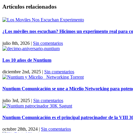
Facebook
X
Reddit
LinkedIn
WhatsApp
Tumblr
Pinterest
Correo
Artículos relacionados
electrónico
¿Los móviles nos escuchan? Hicimos un experimento real para com
julio 8th, 2026
|
Sin comentarios
Los 10 años de Nuntium
diciembre 2nd, 2025
|
Sin comentarios
Nuntium Comunicación se une a Micelio Networking para potenc
julio 3rd, 2025
|
Sin comentarios
Nuntium Comunicación es el principal patrocinador de la VIII 3
octubre 28th, 2024
|
Sin comentarios