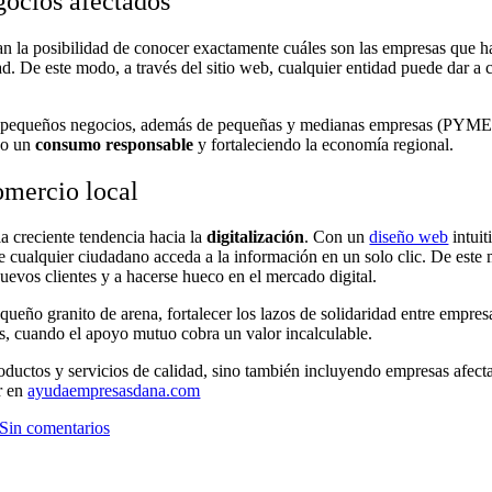
ocios afectados
n la posibilidad de conocer exactamente cuáles son las empresas que h
ad. De este modo, a través del sitio web, cualquier entidad puede dar a
 a pequeños negocios, además de pequeñas y medianas empresas (PYMES) 
do un
consumo responsable
y fortaleciendo la economía regional.
comercio local
a creciente tendencia hacia la
digitalización
. Con un
diseño web
intuit
ualquier ciudadano acceda a la información en un solo clic. De este mod
nuevos clientes y a hacerse hueco en el mercado digital.
queño granito de arena, fortalecer los lazos de solidaridad entre empr
es, cuando el apoyo mutuo cobra un valor incalculable.
oductos y servicios de calidad, sino también incluyendo empresas afect
r en
ayudaempresasdana.com
Sin comentarios