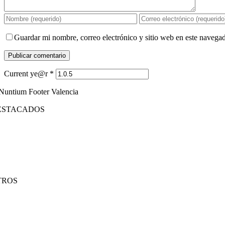
Guardar mi nombre, correo electrónico y sitio web en este navega
Current ye@r
*
ESTACADOS
rketing de contenidos
cial Ads
cial Media
seño web
ogle Ads
TROS
sicionamiento SEO
rketing offline
nsultoría