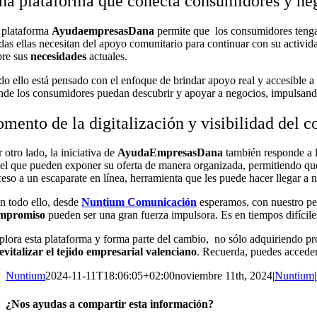
na plataforma que conecta consumidores y neg
 plataforma
AyudaempresasDana
permite que los consumidores tenga
das ellas necesitan del apoyo comunitario para continuar con su activid
bre sus
necesidades
actuales.
do ello está pensado con el enfoque de brindar apoyo real y accesible
nde los consumidores puedan descubrir y apoyar a negocios, impulsan
omento de la digitalización y visibilidad del 
 otro lado, la iniciativa de
AyudaEmpresasDana
también responde a l
 el que pueden exponer su oferta de manera organizada, permitiendo que c
ceso a un escaparate en línea, herramienta que les puede hacer llegar a 
n todo ello, desde
Nuntium Comunicación
esperamos, con nuestro pe
mpromiso
pueden ser una gran fuerza impulsora. Es en tiempos difícil
plora esta plataforma y forma parte del cambio, no sólo adquiriendo pr
evitalizar el tejido empresarial valenciano
. Recuerda, puedes accede
Nuntium
2024-11-11T18:06:05+02:00
noviembre 11th, 2024
|
Nuntium
|
¿Nos ayudas a compartir esta información?