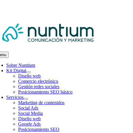
Skip
léfono:
657 697 401
|
info@nuntiumcomunicacion.com
to
content
enu
Sobre Nuntium
Kit Digital
Diseño web
Comercio electrónico
Gestión redes sociales
Posicionamiento SEO básico
Servicios
Marketing de contenidos
Social Ads
Social Media
Diseño web
Google Ads
Posicionamiento SEO