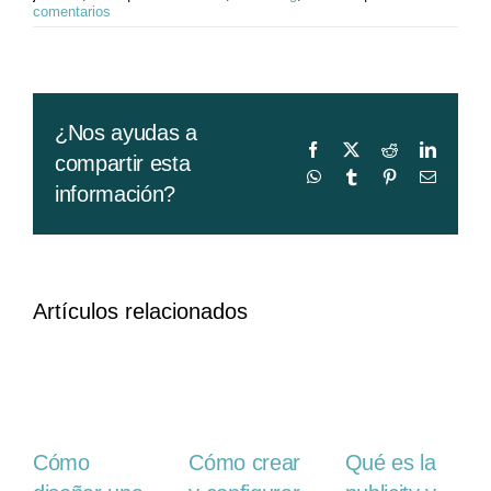
comentarios
¿Nos ayudas a
Facebook
X
Reddit
LinkedI
compartir esta
WhatsApp
Tumblr
Pinterest
Correo
información?
electrón
Artículos relacionados
Cómo
Cómo crear
Qué es la