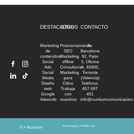
DESTACADOS
OTROS
CONTACTO
Marketing
Posicionamiento
Av.
de
SEO
Barcelona
contenidos
Marketing
92, Patio
Social
offline
3, Oficina
Ads
Consultoría
A, 46900,
Social
Marketing
Torrente
Media
para
(Valencia)
Diseño
Odoo
Teléfono:
web
Trabaja
657 697
Google
con
401
Adwords
nosotros
info@nuntiumcomunicacion
Aviso legal
|
Política de
©
• Nuntium