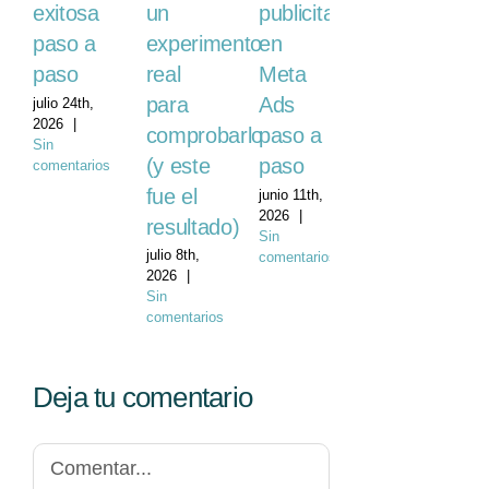
un
exitosa
publicitaria
mayo
14th, 2026
experimento
paso a
en
|
Sin
real
paso
Meta
comentarios
para
Ads
julio 24th,
2026
|
comprobarlo
paso a
Sin
(y este
paso
comentarios
fue el
junio 11th,
2026
|
resultado)
Sin
julio 8th,
comentarios
2026
|
Sin
comentarios
Deja tu comentario
Comentar