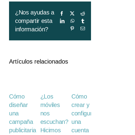
¿Nos ayudas a
Facebook
X
Reddit
compartir esta
LinkedIn
WhatsApp
Tumblr
Pinterest
Correo
información?
electrónico
Artículos relacionados
¿Los
Cómo
Cómo
5
móviles
diseñar
crear y
formatos
nos
una
configurar
de
escuchan?
campaña
una
publicidad
Hicimos
publicitaria
cuenta
digital