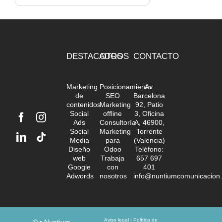
DESTACADOS
OTROS
CONTACTO
Marketing
Posicionamiento
Av.
de
SEO
Barcelona
contenidos
Marketing
92, Patio
Social
offline
3, Oficina
Ads
Consultoría
A, 46900,
Social
Marketing
Torrente
Media
para
(Valencia)
Diseño
Odoo
Teléfono:
web
Trabaja
657 697
Google
con
401
Adwords
nosotros
info@nuntiumcomunicacion
Aviso legal
|
Política de