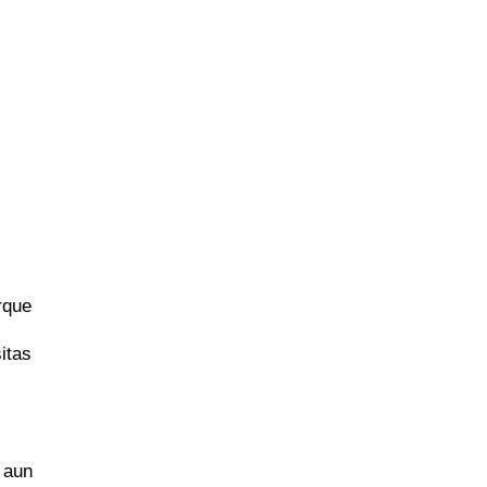
rque
itas
 aun