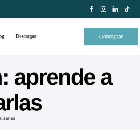
Contactar
og
Descargas
m: aprende a
arlas
lizarlas