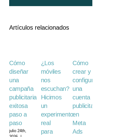
Artículos relacionados
¿Los
Cómo
Cómo
5
móviles
diseñar
crear y
formatos
nos
una
configurar
de
escuchan?
campaña
una
publicidad
Hicimos
publicitaria
cuenta
digital
un
exitosa
publicitaria
mayo
14th, 2026
experimento
paso a
en
|
Sin
real
paso
Meta
comentarios
para
Ads
julio 24th,
2026
|