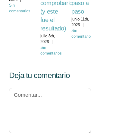
comprobarlo
paso a
Sin
(y este
paso
comentarios
fue el
junio 11th,
2026
|
resultado)
Sin
julio 8th,
comentarios
2026
|
Sin
comentarios
Deja tu comentario
Comentar