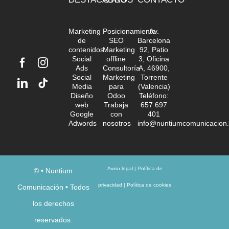
Marketing
Posicionamiento
Av.
de
SEO
Barcelona
contenidos
Marketing
92, Patio
Social
offline
3, Oficina
Ads
Consultoría
A, 46900,
Social
Marketing
Torrente
Media
para
(Valencia)
Diseño
Odoo
Teléfono:
web
Trabaja
657 697
Google
con
401
Adwords
nosotros
info@nuntiumcomunicacion
Aviso legal
|
Política de
©
• Nuntium
privacidad
|
Política de cookies
Comunicación • Todos
los derechos
reservados.