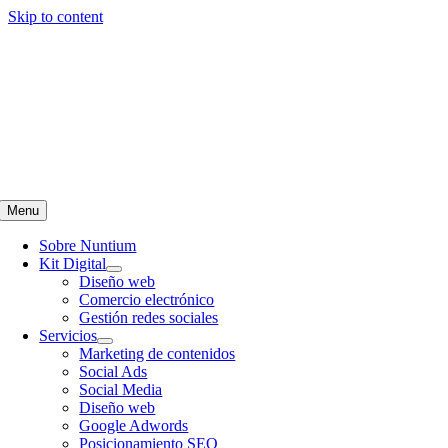
Skip to content
Teléfono
:
657 697 401
|
info@nuntiumcomunicacion.com
Menu
Sobre Nuntium
Kit Digital
Diseño web
Comercio electrónico
Gestión redes sociales
Servicios
Marketing de contenidos
Social Ads
Social Media
Diseño web
Google Adwords
Posicionamiento SEO