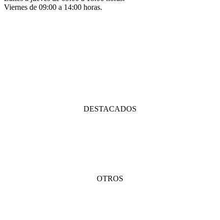
Viernes de 09:00 a 14:00 horas.
DESTACADOS
Marketing de contenidos
Social Ads
Social Media
Diseño web
Google Adwords
OTROS
Posicionamiento SEO
Marketing offline
Consultoría