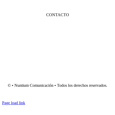
Marketing para Odoo
Trabaja con nosotros
CONTACTO
Av. Barcelona 92, Patio 3, Oficina A, 46900, Torrente (Valencia)
Teléfono:
657 697 401
info@nuntiumcomunicacion.com
©
• Nuntium Comunicación • Todos los derechos reservados.
Aviso legal
|
Política de privacidad
|
Política de cookies
Page load link