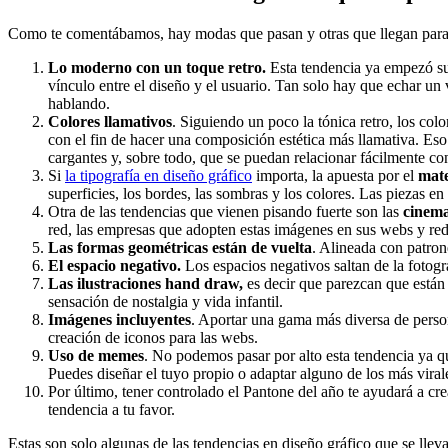
Como te comentábamos, hay modas que pasan y otras que llegan para q
Lo moderno con un toque retro.
Esta tendencia ya empezó su 
vínculo entre el diseño y el usuario. Tan solo hay que echar un
hablando.
Colores llamativos
. Siguiendo un poco la tónica retro, los col
con el fin de hacer una composición estética más llamativa. Eso 
cargantes y, sobre todo, que se puedan relacionar fácilmente c
Si
la tipografía en diseño gráfico
importa, la apuesta por el
mate
superficies, los bordes, las sombras y los colores. Las piezas e
Otra de las tendencias que vienen pisando fuerte son las
cinem
red, las empresas que adopten estas imágenes en sus webs y red
Las formas geométricas están de vuelta
. Alineada con patron
El espacio negativo.
Los espacios negativos saltan de la fotogr
Las ilustraciones hand draw,
es decir que parezcan que están
sensación de nostalgia y vida infantil.
Imágenes incluyentes
. Aportar una gama más diversa de person
creación de iconos para las webs.
Uso de memes
. No podemos pasar por alto esta tendencia ya q
Puedes diseñar el tuyo propio o adaptar alguno de los más virale
Por último, tener controlado el Pantone del año te ayudará a c
tendencia a tu favor.
Estas son solo algunas de las tendencias en diseño gráfico que se lle