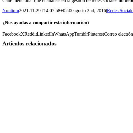
Cabe mencionar que el análisis en la gestión de redes sociales
no debe
Nuntium
2021-11-29T14:07:58+02:00
agosto 2nd, 2016
|
Redes Social
¿Nos ayudas a compartir esta información?
Facebook
X
Reddit
LinkedIn
WhatsApp
Tumblr
Pinterest
Correo electrón
Artículos relacionados