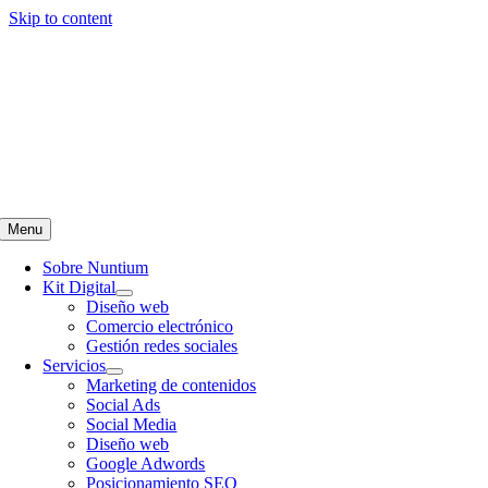
Skip to content
Teléfono
:
657 697 401
|
info@nuntiumcomunicacion.com
Menu
Sobre Nuntium
Kit Digital
Diseño web
Comercio electrónico
Gestión redes sociales
Servicios
Marketing de contenidos
Social Ads
Social Media
Diseño web
Google Adwords
Posicionamiento SEO