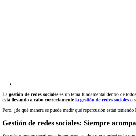
La
gestión de redes sociales
es un tema fundamental dentro de todos
está llevando a cabo correctamente
la gestión de redes sociales
o s
Pero, ¿de qué manera se puede medir qué repercusión están teniendo l
Gestión de redes sociales: Siempre acomp
Ser más o menos creativos e ingeniosos, es algo que a priori es lo que 