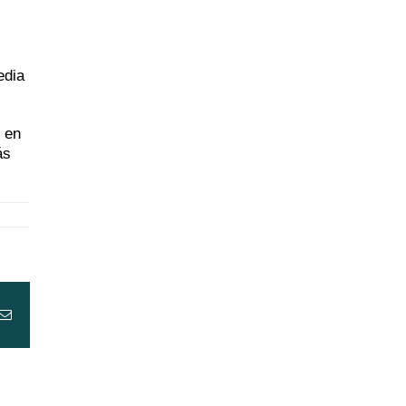
edia
 en
ás
terest
Correo
electrónico