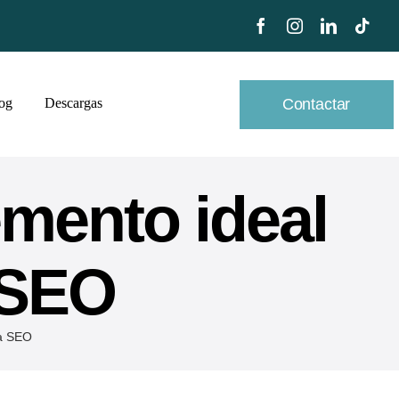
Contactar
og
Descargas
mento ideal
a SEO
ia SEO