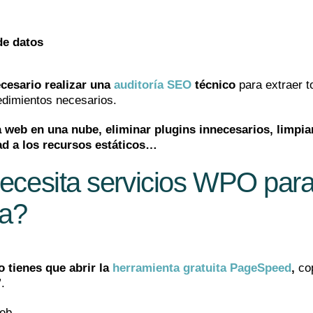
de datos
ecesario realizar una
auditoría SEO
técnico
para extraer t
cedimientos necesarios.
la web en una nube, eliminar plugins innecesarios, limpiar
ad a los recursos estáticos…
ecesita servicios WPO par
ga?
o tienes que abrir la
herramienta gratuita PageSpeed
,
co
”.
eb.