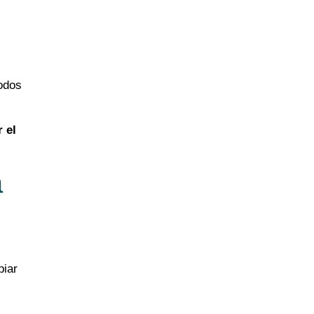
odos
 el
a
piar